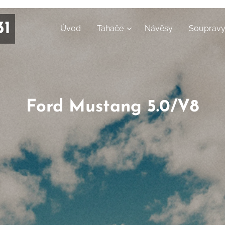
31
Úvod
Tahače
Návěsy
Souprav
Ford Mustang 5.0/V8