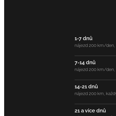
1-7 dnů
nájezd 200 km/den, 
7-14 dnů
nájezd 200 km/den, 
14-21 dnů
nájezd 200 km, každ
21 a více dnů